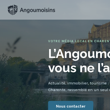
Aller
au
contenu
VOTRE MÉDIA LOCAL EN CHAREN
L’Angoum
vous ne l’
Actualité, immobilier, tourisme :
Charente, rassemblé en un seul 
Nous contacter