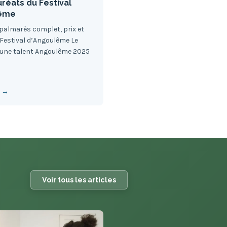
auréats du Festival
lême
 palmarès complet, prix et
 Festival d’Angoulême Le
une talent Angoulême 2025
e →
Voir tous les articles