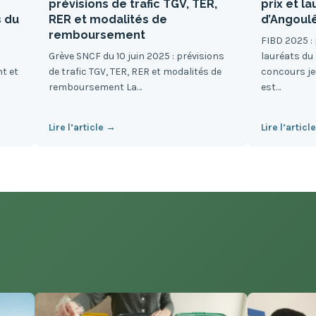
prévisions de trafic TGV, TER,
prix et l
s du
RER et modalités de
d’Angou
remboursement
FIBD 2025 :
Grève SNCF du 10 juin 2025 : prévisions
lauréats du
nt et
de trafic TGV, TER, RER et modalités de
concours je
remboursement La…
est…
Lire l’article →
Lire l’articl