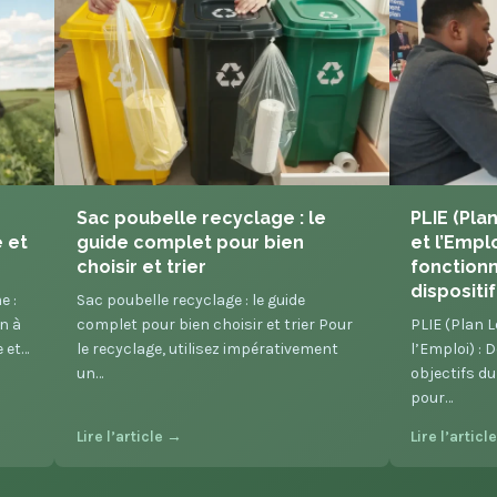
Sac poubelle recyclage : le
PLIE (Plan
 et
guide complet pour bien
et l’Emplo
s
choisir et trier
fonctionn
dispositif
e :
Sac poubelle recyclage : le guide
in à
complet pour bien choisir et trier Pour
PLIE (Plan L
e et…
le recyclage, utilisez impérativement
l’Emploi) : 
un…
objectifs du
pour…
Lire l’article →
Lire l’articl